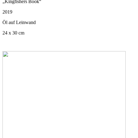
„Kingfishers Book“
2019
Öl auf Leinwand
24 x 30 cm