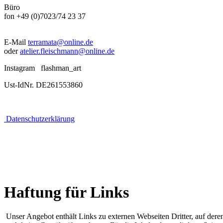
Büro
fon +49 (0)7023/74 23 37
E-Mail
terramata@online.de
oder
atelier.fleischmann@online.de
Instagram flashman_art
Ust-IdNr. DE261553860
Datenschutzerklärung
Haftung für Links
Unser Angebot enthält Links zu externen Webseiten Dritter, auf deren